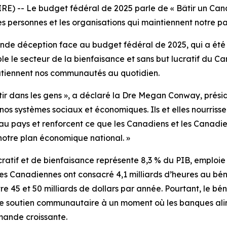
) -- Le budget fédéral de 2025 parle de « Bâtir un Can
les personnes et les organisations qui maintiennent notre 
de déception face au budget fédéral de 2025, qui a été 
 le secteur de la bienfaisance et sans but lucratif du Can
utiennent nos communautés au quotidien.
estir dans les gens », a déclaré la Dre Megan Conway, prési
os systèmes sociaux et économiques. Ils et elles nourrissen
 au pays et renforcent ce que les Canadiens et les Canad
s notre plan économique national. »
atif et de bienfaisance représente 8,3 % du PIB, emploie 2
les Canadiennes ont consacré 4,1 milliards d’heures au bén
re 45 et 50 milliards de dollars par année. Pourtant, le 
es de soutien communautaire à un moment où les banques al
mande croissante.