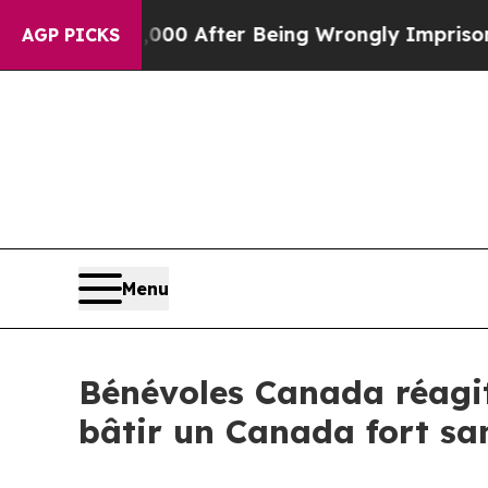
p to $480,000 After Being Wrongly Imprisoned for
AGP PICKS
Menu
Bénévoles Canada réagit 
bâtir un Canada fort sa